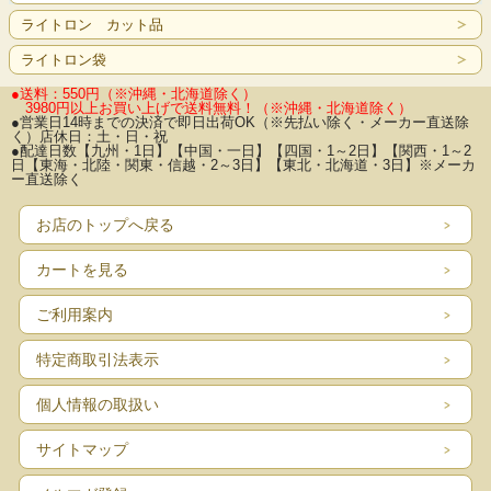
ライトロン カット品
ライトロン袋
●送料：550円（※沖縄・北海道除く）
3980円以上お買い上げで送料無料！
（※沖縄・北海道除く）
●営業日14時までの決済で即日出荷OK（※先払い除く・メーカー直送除
く）店休日：土・日・祝
●配達日数【九州・1日】【中国・一日】【四国・1～2日】【関西・1～2
日【東海・北陸・関東・信越・2～3日】【東北・北海道・3日】※メーカ
ー直送除く
お店のトップへ戻る
カートを見る
ご利用案内
特定商取引法表示
個人情報の取扱い
サイトマップ