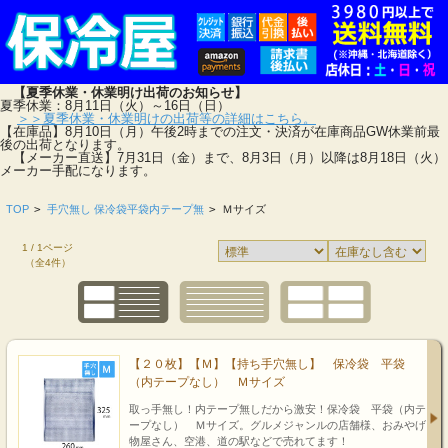
【夏季休業・休業明け出荷のお知らせ】
夏季休業：8月11日（火）～16日（日）
＞＞夏季休業・休業明けの出荷等の詳細はこちら。
【在庫品】8月10日（月）午後2時までの注文・決済が在庫商品GW休業前最
後の出荷となります。
【メーカー直送】7月31日（金）まで、8月3日（月）以降は8月18日（火）
メーカー手配になります。
TOP
>
手穴無し 保冷袋平袋内テープ無
>
Ｍサイズ
1 / 1ページ
（全4件）
【２０枚】【Ｍ】【持ち手穴無し】 保冷袋 平袋
（内テープなし） Ｍサイズ
取っ手無し！内テープ無しだから激安！保冷袋 平袋（内テ
ープなし） Ｍサイズ。グルメジャンルの店舗様、おみやげ
物屋さん、空港、道の駅などで売れてます！