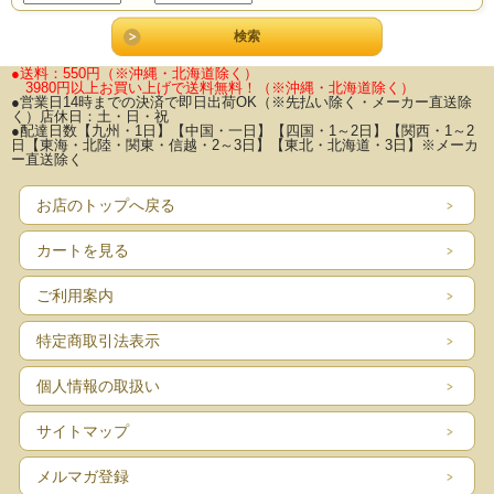
●送料：550円（※沖縄・北海道除く）
3980円以上お買い上げで送料無料！
（※沖縄・北海道除く）
●営業日14時までの決済で即日出荷OK（※先払い除く・メーカー直送除
く）店休日：土・日・祝
●配達日数【九州・1日】【中国・一日】【四国・1～2日】【関西・1～2
日【東海・北陸・関東・信越・2～3日】【東北・北海道・3日】※メーカ
ー直送除く
お店のトップへ戻る
カートを見る
ご利用案内
特定商取引法表示
個人情報の取扱い
サイトマップ
メルマガ登録