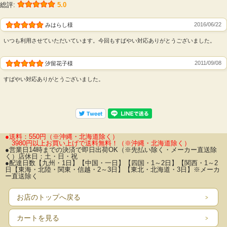
総評:
5.0
2016/06/22
みはらし様
いつも利用させていただいています。今回もすばやい対応ありがとうございました。
2011/09/08
汐留花子様
すばやい対応ありがとうございました。
●送料：550円（※沖縄・北海道除く）
3980円以上お買い上げで送料無料！
（※沖縄・北海道除く）
●営業日14時までの決済で即日出荷OK（※先払い除く・メーカー直送除
く）店休日：土・日・祝
●配達日数【九州・1日】【中国・一日】【四国・1～2日】【関西・1～2
日【東海・北陸・関東・信越・2～3日】【東北・北海道・3日】※メーカ
ー直送除く
お店のトップへ戻る
カートを見る