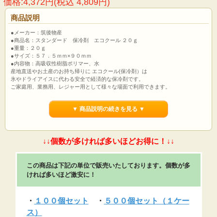
価格:4,372円(税込 4,809円)
商品説明
●メーカー：筑後物産
●商品名：スタンダード 保冷剤 エコクール ２０ｇ
●重量：２０ｇ
●サイズ：５７．５ｍｍ×９０ｍｍ
●内容物：高吸収性樹脂ポリマー、水
産地直送やお土産のお持ち帰りに
エコクール(保冷剤）は
氷やドライアイスに代わる安全で経済的な保冷剤です。
ご家庭用、業務用、レジャー用として様々な場面で利用できます。
産地直送やお土産などの、新鮮な野菜、魚介類、
肉や生ハム、ケーキ、和菓子、生酒・吟醸酒 などの
▼ 商品説明の続きを見る ▼
産地の直送便を低温維持したままお客様にお届けすることができます。
エコクールは安心の
筑後物産 国産品・日本製です。
※保冷剤は常温のまま発送いたします。 使用前に充分に冷凍してご使用くださ
い。
↓↓個数が多ければ多いほどお得に！↓↓
※アイスクリーム・冷凍食品には使用しないでください。
【保冷剤の時間目安】 ・洋菓子などによく使われるのが
エコクール３０ｇ、４０ｇ、５０ｇです。
お持ち帰りが３０分なら１個、６０分なら２個というように、
この商品は下記の単位で販売いたしております。個数が多
持ち帰り時間、季節によって保冷剤の個数を調整するような使われ方が多いで
ければ多いほど激安に！
す。
お土産物などの持ち帰りの場合、持ち帰り時間が長くなりますので、
大きな１００g～５００gをつかいます。
・
１００個セット
・
５００個セット（１ケー
この場合は保冷袋・発泡スチロールをお使いください。
季節・持ち帰り時間・商品によってグラム数を調整ください。
ス）