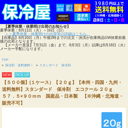
【夏季休業・休業明け出荷のお知らせ】
夏季休業：8月11日（火）～16日（日）
＞＞夏季休業・休業明けの出荷等の詳細はこちら。
【在庫品】8月10日（月）午後2時までの注文・決済が在庫商品GW休業前最
後の出荷となります。
【メーカー直送】7月31日（金）まで、8月3日（月）以降は8月18日（火）
メーカー手配になります。
TOP
>
保冷剤 送料無料！
>
スタンダード 保冷剤
NEW
PICK UP
【５００個】(１ケース）【２０ｇ】【本州・四国・九州・
送料無料】スタンダード 保冷剤 エコクール ２０ｇ
５７．５×９０ｍｍ 国産品・日本製 【※沖縄・北海道・
販売不可】